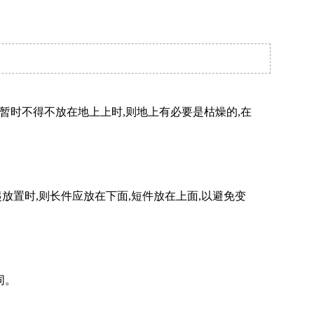
暂时不得不放在地上上时,则地上有必要是枯燥的,在
置时,则长件应放在下面,短件放在上面,以避免变
同。