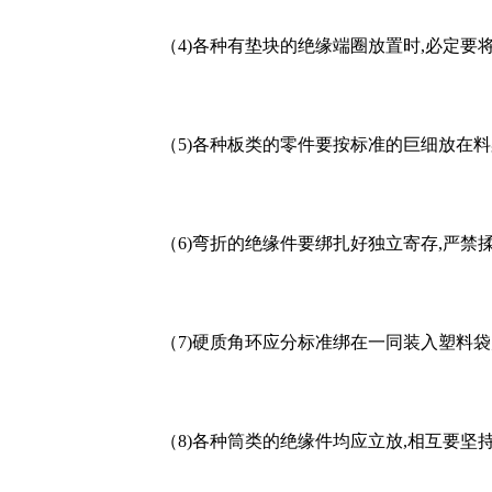
（4)各种有垫块的绝缘端圈放置时,必定要将
（5)各种板类的零件要按标准的巨细放在料架
（6)弯折的绝缘件要绑扎好独立寄存,严禁揉
（7)硬质角环应分标准绑在一同装入塑料袋;
（8)各种筒类的绝缘件均应立放,相互要坚持